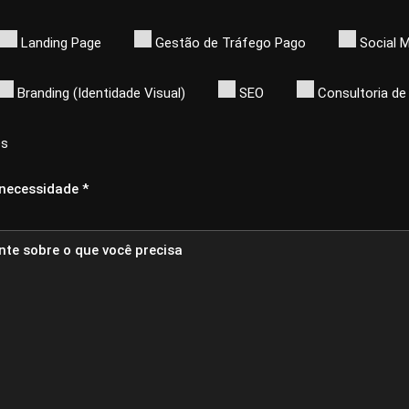
Landing Page
Gestão de Tráfego Pago
Social 
Branding (Identidade Visual)
SEO
Consultoria de
es
 necessidade *