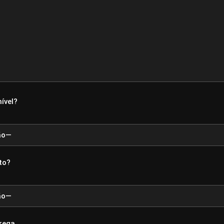
ível?
to?
rega