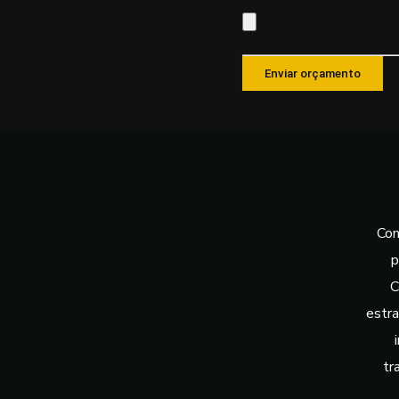
Com
p
C
estra
tr